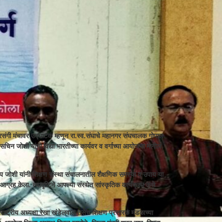
्रसंगी मंचावर उद्घाटक म्हणून रा.स्व.संघाचे महानगर संघचालक गोपाल
क्ष सचिन जोशी यांनी विद्या भारतीच्या कार्यवर व वर्गाच्या आयोजना मागील
लीप जोशी यांनी शिक्षण संस्था संचालनातील शैक्षणिक समस्या व उपाय या
सा आग्रह केला. त्यादृष्टिने आपल्या संस्थेत सांस्कृतिक कार्यक्रम कसे
राष्ट्रीय अध्यक्षा रेखा खंडेलवाल तसेच शिक्षण प्रसारक मंडळाच्या