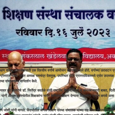
क्षण संस्था संचालकांसाठी एक दिवसीय वर्गाचे आयोजन करण्यात आले होते. वर्गाच्या उदघाटन प
्ष प्रेमराज भाला, प्रांत अध्यक्ष रामचंद्र देशमुख, उपस्थित होते. प्रास्ताविकामध्ये प्रांत उपाध्य
ा संचालकांना मार्गदर्शन केले.
िषयावर तर डायटचे डॉ. जितेंद्र काठोळे यांनी राष्ट्रीय शिक्षण धोरण व अंमलबजावणी बाबत, दि
क्ष यांनी आपल्या संस्थेतील शिक्षकांना भारत केन्द्रित शिक्षण देण्यास शिक्षकांना प्रवृत्त करावे अ
जोशी यांनी मानले. विदर्भातील अनेक शिक्षण संस्था संचालक यांच्या सह विश्व मांगल्य सभेच्या 