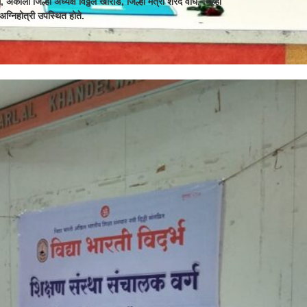
े, अकोला जिल्हा अध्यक्ष विठ्ठल खारोडे, जिल्हा मंत्री शरद वाघ, जिल्हा
अग्निहोत्री उपस्थित होते.