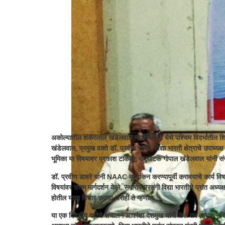
अकोल्यातील शंकरलाल खंडेलवाल महाविद्यालय येथे पश्चिम विदर्भातील शि
खंडेलवाल, प्रमुख वक्ते डॉ. प्रवीण डाबरे, विद्या भारती क्षेत्राचे उपाध्यक
भूमिका या विषयावर प्रकाश टाकला. उद्घाटक गोपाल खंडेलवाल यांनी संस्थ
डॉ. प्रवीण डाबरे यांनी NAAC मूल्यांकन करण्यापूर्वी करावयाचे कार्य व
विषयांवर उत्तम मार्गदर्शन केले. समारोप प्रसंगी विद्या भारतीचे प्रांत अध्य
होतील याचा विचार करावा असेही ते म्हणाले.
या एक दिवसीय वर्गाचे संचालन आकांक्षा देशमुख यांनी केले तर आभार सचिन 