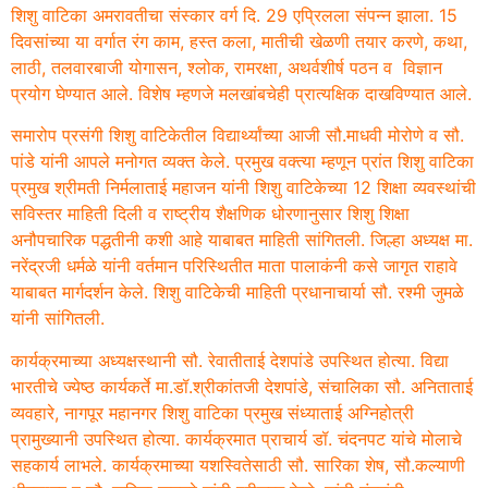
शिशु वाटिका अमरावतीचा संस्कार वर्ग दि. 29 एप्रिलला संपन्न झाला. 15
दिवसांच्या या वर्गात रंग काम, हस्त कला, मातीची खेळणी तयार करणे, कथा,
लाठी, तलवारबाजी योगासन, श्लोक, रामरक्षा, अथर्वशीर्ष पठन व विज्ञान
प्रयोग घेण्यात आले. विशेष म्हणजे मलखांबचेही प्रात्यक्षिक दाखविण्यात आले.
समारोप प्रसंगी शिशु वाटिकेतील विद्यार्थ्यांच्या आजी सौ.माधवी मोरोणे व सौ.
पांडे यांनी आपले मनोगत व्यक्त केले. प्रमुख वक्त्या म्हणून प्रांत शिशु वाटिका
प्रमुख श्रीमती निर्मलाताई महाजन यांनी शिशु वाटिकेच्या 12 शिक्षा व्यवस्थांची
सविस्तर माहिती दिली व राष्ट्रीय शैक्षणिक धोरणानुसार शिशु शिक्षा
अनौपचारिक पद्धतीनी कशी आहे याबाबत माहिती सांगितली. जिल्हा अध्यक्ष मा.
नरेंद्रजी धर्मळे यांनी वर्तमान परिस्थितीत माता पालाकंनी कसे जागृत राहावे
याबाबत मार्गदर्शन केले. शिशु वाटिकेची माहिती प्रधानाचार्या सौ. रश्मी जुमळे
यांनी सांगितली.
कार्यक्रमाच्या अध्यक्षस्थानी सौ. रेवातीताई देशपांडे उपस्थित होत्या. विद्या
भारतीचे ज्येष्ठ कार्यकर्ते मा.डॉ.श्रीकांतजी देशपांडे, संचालिका सौ. अनिताताई
व्यवहारे, नागपूर महानगर शिशु वाटिका प्रमुख संध्याताई अग्निहोत्री
प्रामुख्यानी उपस्थित होत्या. कार्यक्रमात प्राचार्य डॉ. चंदनपट यांचे मोलाचे
सहकार्य लाभले. कार्यक्रमाच्या यशस्वितेसाठी सौ. सारिका शेष, सौ.कल्याणी